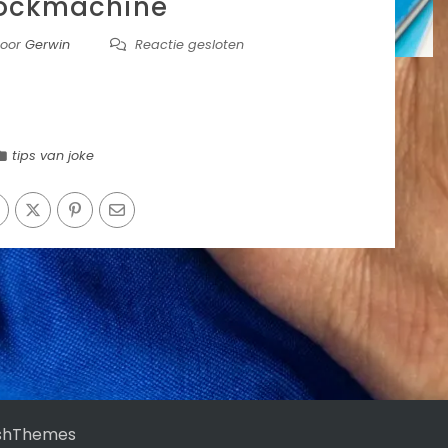
lockmachine
oor
Gerwin
Reactie gesloten
tips van joke
shThemes