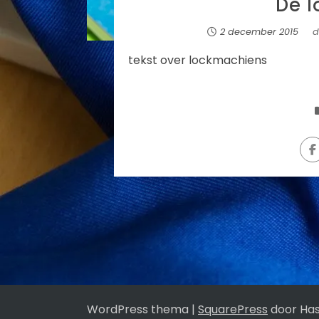
De 
2 december 2015
d
tekst over lockmachiens
WordPress thema
|
SquarePress
door Ha