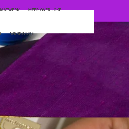
MAATWERK
MEER OVER JOKE
S
WERKWIJZE