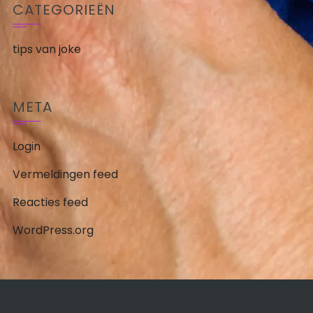
CATEGORIEËN
tips van joke
META
Login
Vermeldingen feed
Reacties feed
WordPress.org